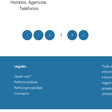
Horarios, Agencias,
Teléfonos
«
1
2
3
4
»
Legales
Todo 
inform
Quien soy?
inform
Política cookies
regist
Política privacidad
propie
Contacto
utiliz