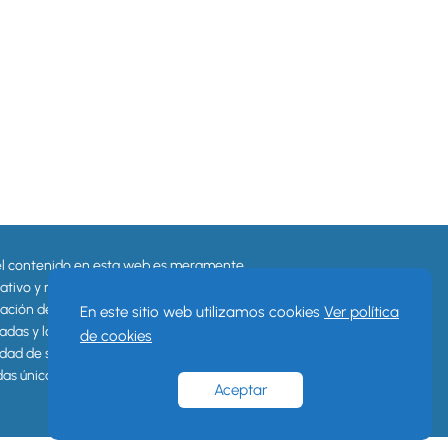
el contenido en esta web es meramente
ativo y no pretende reemplazar la
ación de los sitios oficiales. Las marcas
En este sitio web utilizamos cookies
Ver política
radas y logotipos aquí mostrados son
de cookies
dad de sus respectivos dueños y son
adas únicamente con fines informativos.
Aceptar