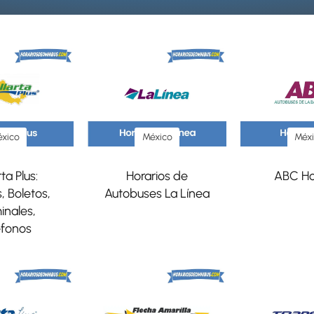
xico
México
Méx
ta Plus:
Horarios de
ABC Ho
, Boletos,
Autobuses La Línea
inales,
éfonos