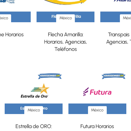
xico
México
Méx
ne Horarios
Flecha Amarilla:
Transpais 
Horarios, Agencias,
Agencias, 
Teléfonos
México
México
Estrella de ORO:
Futura Horarios