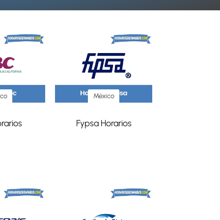
ico
México
rarios
Fypsa Horarios