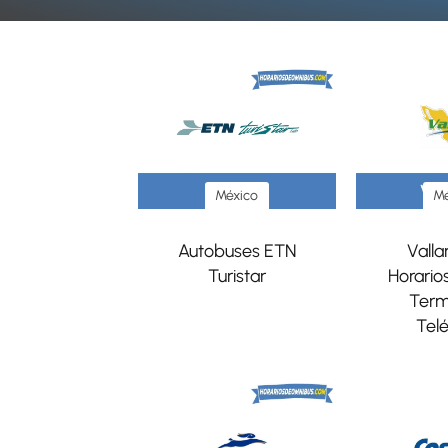
México
Mé
Autobuses ETN
Vallar
Turistar
Horarios
Term
Tel