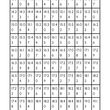
4
0
8
5
4
4
6
1
6
6
7
14:2
14:3
14:4
14:4
14:5
15:0
15:1
15:2
15:2
15:3
15:5
7
3
1
8
7
7
9
4
9
9
0
15:0
15:0
15:1
15:2
15:3
15:4
15:5
15:5
16:0
16:1
16:2
0
6
4
1
0
0
2
7
2
2
3
15:3
15:3
15:4
15:5
16:0
16:1
16:2
16:3
16:3
16:4
16:5
3
9
7
4
3
3
5
0
5
5
6
16:0
16:1
16:2
16:2
16:3
16:4
16:5
17:0
17:0
17:1
17:2
6
2
0
7
6
6
8
3
8
8
9
16:3
16:3
16:4
16:5
17:0
17:1
17:2
17:3
17:3
17:4
17:5
2
9
8
5
4
4
7
2
7
7
9
16:5
17:0
17:1
17:2
17:2
17:3
17:5
17:5
18:0
18:1
18:2
7
4
3
0
9
9
2
7
2
2
4
17:2
17:3
17:3
17:4
17:5
18:0
18:1
18:2
18:2
18:3
18:5
3
0
9
6
5
5
8
3
8
8
0
17:4
17:5
18:0
18:11
18:2
18:3
18:4
18:4
18:5
19:0
19:1
8
5
4
0
0
3
8
3
3
5