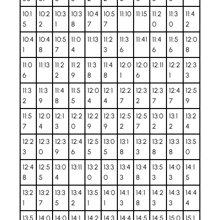
10:1
10:2
10:3
10:3
10:4
10:5
11:10
11:15
11:2
11:3
11:4
5
2
1
8
7
7
0
0
2
10:4
10:4
10:5
11:0
11:13
11:2
11:3
11:41
11:4
11:5
12:0
1
8
7
4
3
6
6
6
8
11:0
11:13
11:2
11:2
11:3
11:4
12:0
12:0
12:11
12:2
12:3
6
2
9
8
8
1
6
1
3
11:3
11:3
11:4
11:5
12:0
12:1
12:2
12:3
12:3
12:4
12:5
2
9
8
5
4
4
7
2
7
7
9
11:5
12:0
12:1
12:2
12:2
12:3
12:5
12:5
13:0
13:1
13:2
7
4
3
0
9
9
2
7
2
2
4
12:2
12:3
12:3
12:4
12:5
13:0
13:1
13:2
13:2
13:3
13:5
3
0
9
6
5
5
8
3
8
8
0
12:4
12:5
13:0
13:11
13:2
13:3
13:4
13:4
13:5
14:0
14:1
8
5
4
0
0
3
8
3
3
5
13:2
13:2
13:3
13:4
13:5
14:0
14:1
14:1
14:2
14:3
14:4
1
7
5
2
1
1
3
8
3
3
4
13:5
14:0
14:0
14:1
14:2
14:3
14:4
14:5
14:5
15:0
15:1