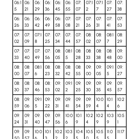
06:1
06:
06:
06:
06:
06:
07:
07:1
07:1
07:
07:
5
21
29
36
45
55
07
2
7
27
38
06:
06:
06:
06:
06:
07:
07:
07:
07:
07:
07:
26
33
42
49
58
08
21
26
31
41
53
07:
07:
07:1
07:
07:
07:
07:
08:
08:
08:1
08:
02
09
8
25
34
44
57
02
07
7
29
07:
07:
07:
07:
08:
08:1
08:
08:
08:
08:
09:
33
40
49
56
05
5
28
33
38
48
00
08:
08:
08:1
08:
08:
08:
08:
09:
09:
09:1
09:
00
07
6
23
32
42
55
00
05
5
27
08:
08:
08:
08:
09:
09:1
09:
09:
09:
09:
09:
30
37
46
53
02
2
25
30
35
45
57
08:
09:
09:1
09:
09:
09:
09:
09:
10:0
10:1
10:2
59
06
5
22
31
41
54
59
4
4
6
09:
09:
09:
09:
09:
10:0
10:1
10:2
10:2
10:3
10:5
24
31
40
47
56
6
9
4
9
9
1
09:
09:
10:0
10:1
10:2
10:3
10:4
10:5
10:5
11:0
11:17
50
57
6
3
2
2
5
0
5
5